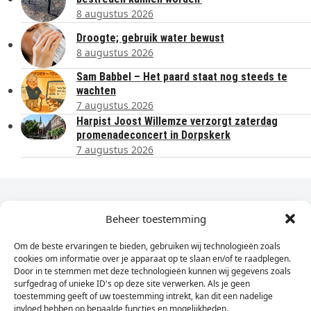
8 augustus 2026
Droogte; gebruik water bewust
8 augustus 2026
Sam Babbel – Het paard staat nog steeds te
wachten
7 augustus 2026
Harpist Joost Willemze verzorgt zaterdag
promenadeconcert in Dorpskerk
7 augustus 2026
Dagelijks het laatste nieuws in je e-mail?
Beheer toestemming
Om de beste ervaringen te bieden, gebruiken wij technologieën zoals
Vul
cookies om informatie over je apparaat op te slaan en/of te raadplegen.
hier
Door in te stemmen met deze technologieën kunnen wij gegevens zoals
je
surfgedrag of unieke ID's op deze site verwerken. Als je geen
toestemming geeft of uw toestemming intrekt, kan dit een nadelige
e-
invloed hebben op bepaalde functies en mogelijkheden.
Sign Up