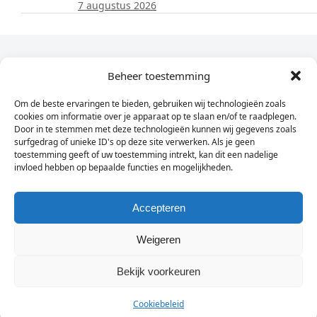
7 augustus 2026
Dagelijks het laatste nieuws in je e-mail?
Beheer toestemming
Om de beste ervaringen te bieden, gebruiken wij technologieën zoals
Vul
cookies om informatie over je apparaat op te slaan en/of te raadplegen.
hier
Door in te stemmen met deze technologieën kunnen wij gegevens zoals
je
surfgedrag of unieke ID's op deze site verwerken. Als je geen
toestemming geeft of uw toestemming intrekt, kan dit een nadelige
e-
invloed hebben op bepaalde functies en mogelijkheden.
Sign Up
mailadres
in
Accepteren
Weigeren
© Wassenaarders.nl 2026
Twitte
F
Bekijk voorkeuren
Cookiebeleid