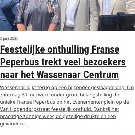
3 juni 2026
Feestelijke onthulling Franse
Peperbus trekt veel bezoekers
naar het Wassenaar Centrum
Wassenaar kijkt terug op een bijzonder geslaagde dag. Op
zaterdag 30 mei werd onder grote belangstelling de
unieke Franse Peperbus op het Evenementenplein op de
Van Hogendorpstraat feestelijk onthuld. Dankzij het
prachtige zonnige weer, de gezellige drukte en een
gevarieerd…