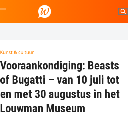
Skip
to
Open
Close
content
mobile
mobile
menu
menu
Kunst & cultuur
Vooraankondiging: Beasts
of Bugatti – van 10 juli tot
en met 30 augustus in het
Louwman Museum