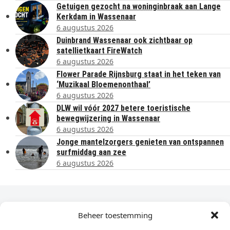
Getuigen gezocht na woninginbraak aan Lange
Kerkdam in Wassenaar
6 augustus 2026
Duinbrand Wassenaar ook zichtbaar op
satellietkaart FireWatch
6 augustus 2026
Flower Parade Rijnsburg staat in het teken van
‘Muzikaal Bloemenonthaal’
6 augustus 2026
DLW wil vóór 2027 betere toeristische
bewegwijzering in Wassenaar
6 augustus 2026
Jonge mantelzorgers genieten van ontspannen
surfmiddag aan zee
6 augustus 2026
Dagelijks het laatste nieuws in je e-mail?
Beheer toestemming