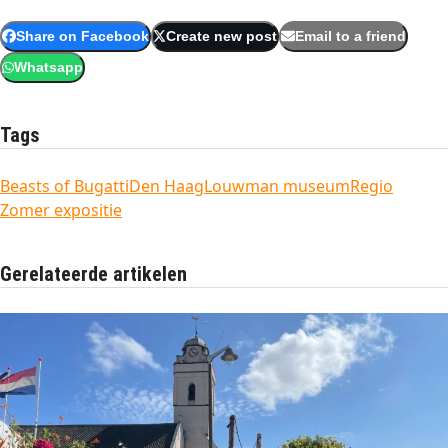
Share on Facebook
Create new post
Email to a friend
Whatsapp
Tags
Beasts of Bugatti
Den Haag
Louwman museum
Regio
Zomer expositie
Gerelateerde artikelen