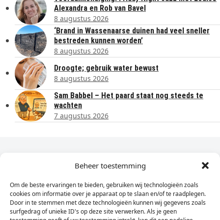
Alexandra en Rob van Bavel
8 augustus 2026
‘Brand in Wassenaarse duinen had veel sneller
bestreden kunnen worden’
8 augustus 2026
Droogte; gebruik water bewust
8 augustus 2026
Sam Babbel – Het paard staat nog steeds te
wachten
7 augustus 2026
Dagelijks het laatste nieuws in je e-mail?
Beheer toestemming
Om de beste ervaringen te bieden, gebruiken wij technologieën zoals
Vul
cookies om informatie over je apparaat op te slaan en/of te raadplegen.
hier
Door in te stemmen met deze technologieën kunnen wij gegevens zoals
je
surfgedrag of unieke ID's op deze site verwerken. Als je geen