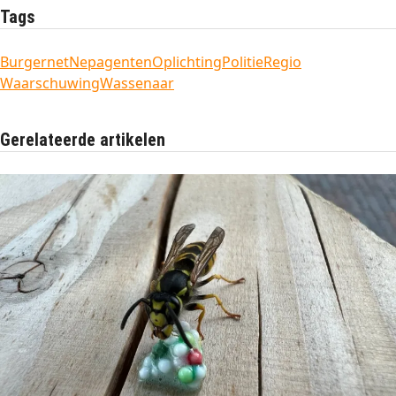
Tags
Burgernet
Nepagenten
Oplichting
Politie
Regio
Waarschuwing
Wassenaar
Gerelateerde artikelen