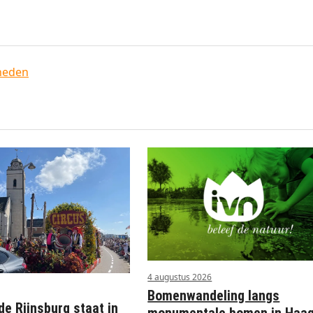
heden
4 augustus 2026
Bomenwandeling langs
e Rijnsburg staat in
monumentale bomen in Haa