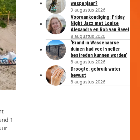
wespenjaar?
9 augustus 2026
Vooraankondiging: Friday
Night Jazz met Louise
Alexandra en Rob van Bavel
8 augustus 2026
‘Brand in Wassenaarse
duinen had veel sneller
bestreden kunnen worden’
8 augustus 2026
Droogte; gebruik water
bewust
8 augustus 2026
nt
end 1
ur.