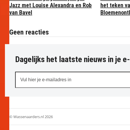
Jazz met Louise Alexandra en Rob
het teken v
van Bavel
Bloemenonth
Geen reacties
Dagelijks het laatste nieuws in je e
Vul
hier
je
e-
mailadres
in
© Wassenaarders.nl 2026