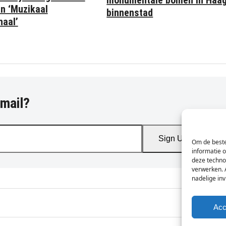
an ‘Muzikaal
binnenstad
aal’
-mail?
Sign Up
Om de beste
informatie 
deze techno
verwerken. 
nadelige in
Acc