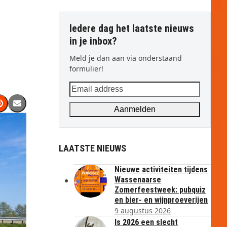
Iedere dag het laatste nieuws
in je inbox?
Meld je dan aan via onderstaand
formulier!
Email
address
Aanmelden
LAATSTE NIEUWS
Nieuwe activiteiten tijdens
Wassenaarse
Zomerfeestweek: pubquiz
en bier- en wijnproeverijen
9 augustus 2026
Is 2026 een slecht