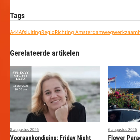
Tags
A44
Afsluiting
Regio
Richting Amsterdam
wegwerkzaam
Gerelateerde artikelen
8 augustus 2026
6 augustus 2026
Vooraankondiging: Friday Night
Flower Parad