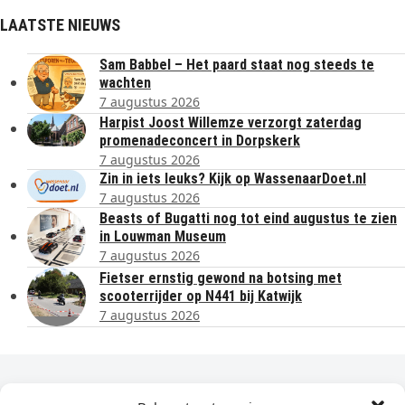
LAATSTE NIEUWS
Sam Babbel – Het paard staat nog steeds te
wachten
7 augustus 2026
Harpist Joost Willemze verzorgt zaterdag
promenadeconcert in Dorpskerk
7 augustus 2026
Zin in iets leuks? Kijk op WassenaarDoet.nl
7 augustus 2026
Beasts of Bugatti nog tot eind augustus te zien
in Louwman Museum
7 augustus 2026
Fietser ernstig gewond na botsing met
scooterrijder op N441 bij Katwijk
7 augustus 2026
Dagelijks het laatste nieuws in je e-mail?