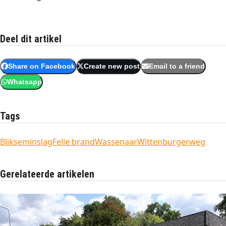
Deel dit artikel
Share on Facebook
Create new post
Email to a friend
Whatsapp
Tags
Blikseminslag
Felle brand
Wassenaar
Wittenburgerweg
Gerelateerde artikelen