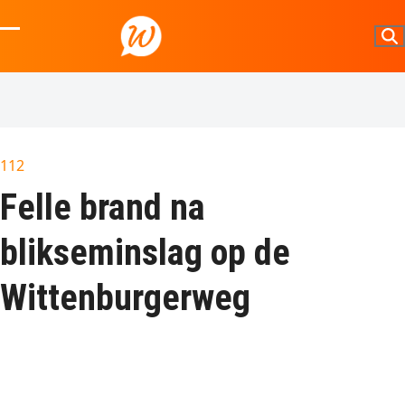
Skip
to
Open
Close
content
mobile
mobile
menu
menu
112
Felle brand na
blikseminslag op de
Wittenburgerweg