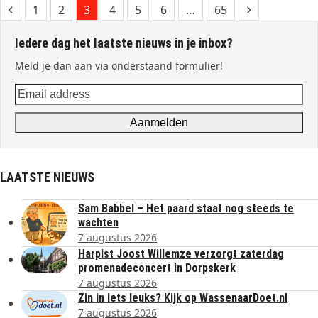
Previous
Page
Page
Page
Page
Page
Page
Page
Next
1
2
3
4
5
6
…
65
Iedere dag het laatste nieuws in je inbox?
Meld je dan aan via onderstaand formulier!
Email
address
Aanmelden
LAATSTE NIEUWS
Sam Babbel – Het paard staat nog steeds te
wachten
7 augustus 2026
Harpist Joost Willemze verzorgt zaterdag
promenadeconcert in Dorpskerk
7 augustus 2026
Zin in iets leuks? Kijk op WassenaarDoet.nl
7 augustus 2026