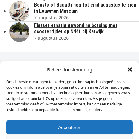
Beasts of Bugatti nog tot eind augustus te zien
in Louwman Museum
7 augustus 2026
Fietser ernstig gewond na botsing met
scooterrijder op N441 bij Katwijk
7 augustus 2026
Dagelijks het laatste nieuws in je e-mail?
Beheer toestemming
Om de beste ervaringen te bieden, gebruiken wij technologieën zoals
Vul
cookies om informatie over je apparaat op te slaan en/of te raadplegen.
hier
Door in te stemmen met deze technologieën kunnen wij gegevens zoals
je
surfgedrag of unieke ID's op deze site verwerken. Als je geen
toestemming geeft of uw toestemming intrekt, kan dit een nadelige
e-
invloed hebben op bepaalde functies en mogelijkheden.
Sign Up
mailadres
in
Accepteren