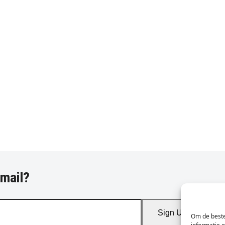
-mail?
Sign Up
Om de beste