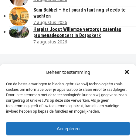
Sam Babbel – Het paard staat nog steeds te
wachten
7 augustus 2026
Harpist Joost Willemze verzorgt zaterdag
promenadeconcert in Dorpskerk
7 augustus 2026
Dagelijks het laatste nieuws in je e-mail?
Beheer toestemming
Om de beste ervaringen te bieden, gebruiken wij technologieën zoals
Vul
cookies om informatie over je apparaat op te slaan en/of te raadplegen.
hier
Door in te stemmen met deze technologieën kunnen wij gegevens zoals
je
surfgedrag of unieke ID's op deze site verwerken. Als je geen
toestemming geeft of uw toestemming intrekt, kan dit een nadelige
e-
invloed hebben op bepaalde functies en mogelijkheden.
Sign Up
mailadres
in
Accepteren