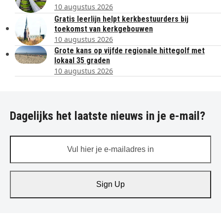
10 augustus 2026
Gratis leerlijn helpt kerkbestuurders bij
toekomst van kerkgebouwen
10 augustus 2026
Grote kans op vijfde regionale hittegolf met
lokaal 35 graden
10 augustus 2026
Dagelijks het laatste nieuws in je e-mail?
Vul
hier
je
e-
Sign Up
mailadres
in