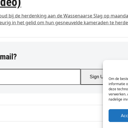
ideo)
koud bij de herdenking aan de Wassenaarse Slag op maand
 keurig in het gelid om hun gesneuvelde kameraden te her
-mail?
Sign Up
Om de beste
informatie 
deze techno
verwerken. 
nadelige in
Acc