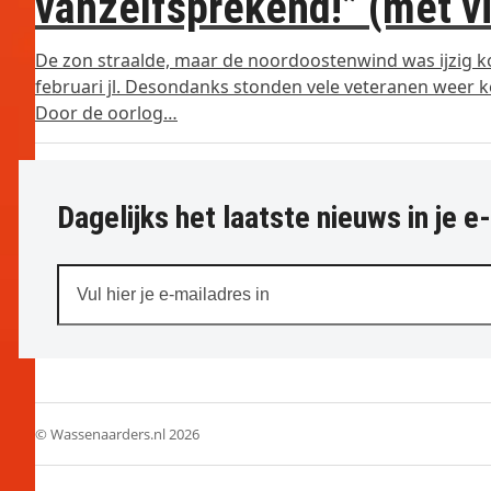
vanzelfsprekend!” (met v
De zon straalde, maar de noordoostenwind was ijzig 
februari jl. Desondanks stonden vele veteranen weer
Door de oorlog…
Dagelijks het laatste nieuws in je e
Vul
hier
je
e-
mailadres
in
© Wassenaarders.nl 2026