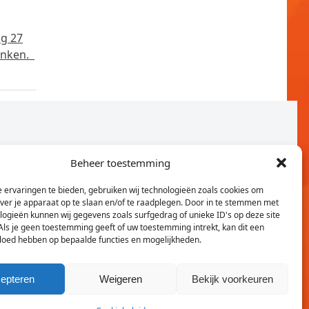
ag 27
denken.
Beheer toestemming
 ervaringen te bieden, gebruiken wij technologieën zoals cookies om
over je apparaat op te slaan en/of te raadplegen. Door in te stemmen met
logieën kunnen wij gegevens zoals surfgedrag of unieke ID's op deze site
Als je geen toestemming geeft of uw toestemming intrekt, kan dit een
vloed hebben op bepaalde functies en mogelijkheden.
Twitter
Faceb
epteren
Weigeren
Bekijk voorkeuren