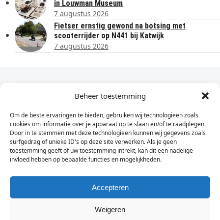
in Louwman Museum
7 augustus 2026
Fietser ernstig gewond na botsing met
scooterrijder op N441 bij Katwijk
7 augustus 2026
Dagelijks het laatste nieuws in je e-mail?
Beheer toestemming
Om de beste ervaringen te bieden, gebruiken wij technologieën zoals
Vul
cookies om informatie over je apparaat op te slaan en/of te raadplegen.
hier
Door in te stemmen met deze technologieën kunnen wij gegevens zoals
je
surfgedrag of unieke ID's op deze site verwerken. Als je geen
toestemming geeft of uw toestemming intrekt, kan dit een nadelige
e-
invloed hebben op bepaalde functies en mogelijkheden.
Sign Up
mailadres
in
Accepteren
Weigeren