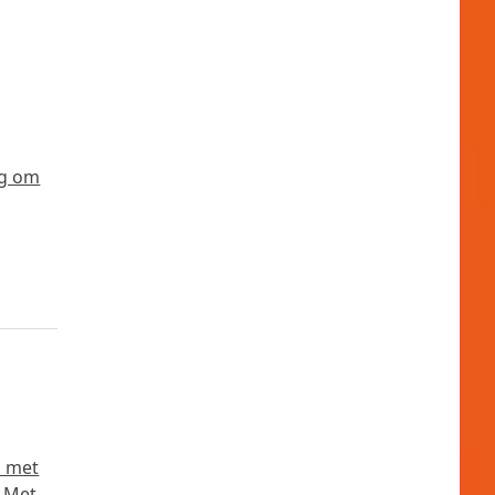
tig om
n met
. Met…