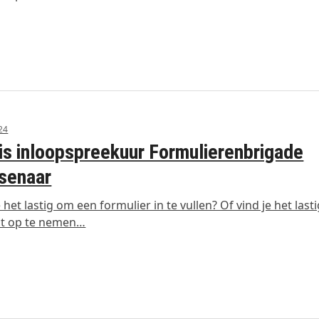
024
is inloopspreekuur Formulierenbrigade
senaar
e het lastig om een formulier in te vullen? Of vind je het las
ct op te nemen…