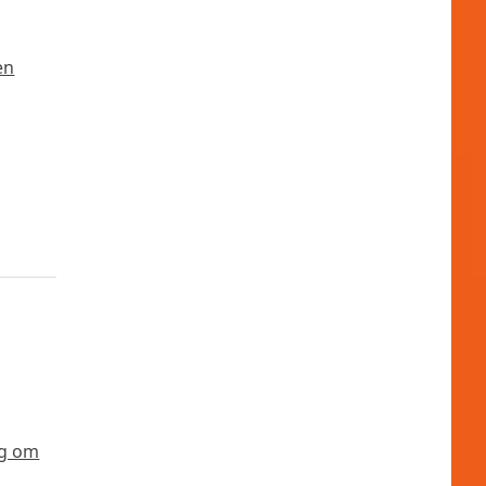
en
tig om