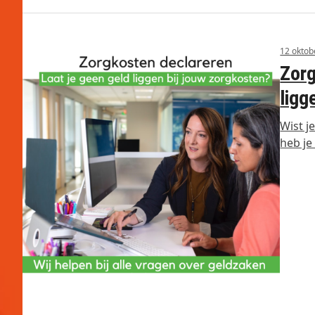
12 oktob
Zorg
ligg
Wist j
heb je