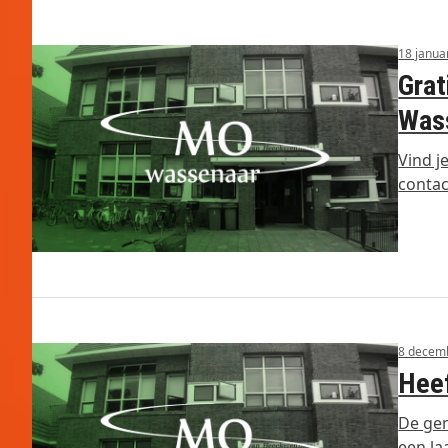
18 janua
Grat
Was
Vind j
conta
8 decem
Heef
De ge
een la