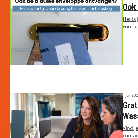
Ook 
Het is
voor d
4 juli 20
Grat
Was
Vind j
conta