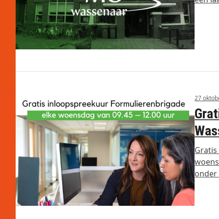
27 oktob
Grat
Was
Gratis
woensd
onder