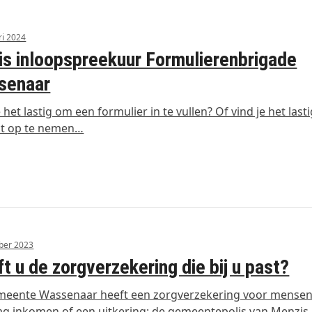
ri 2024
is inloopspreekuur Formulierenbrigade
senaar
e het lastig om een formulier in te vullen? Of vind je het las
ct op te nemen…
ber 2023
t u de zorgverzekering die bij u past?
meente Wassenaar heeft een zorgverzekering voor mense
ag inkomen of een uitkering: de gemeentepolis van Menzis