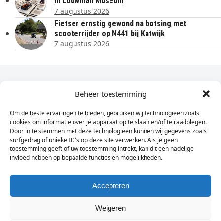
in Louwman Museum
7 augustus 2026
Fietser ernstig gewond na botsing met
scooterrijder op N441 bij Katwijk
7 augustus 2026
Dagelijks het laatste nieuws in je e-mail?
Beheer toestemming
Om de beste ervaringen te bieden, gebruiken wij technologieën zoals
Vul
cookies om informatie over je apparaat op te slaan en/of te raadplegen.
hier
Door in te stemmen met deze technologieën kunnen wij gegevens zoals
je
surfgedrag of unieke ID's op deze site verwerken. Als je geen
toestemming geeft of uw toestemming intrekt, kan dit een nadelige
e-
invloed hebben op bepaalde functies en mogelijkheden.
Sign Up
mailadres
in
Accepteren
Weigeren