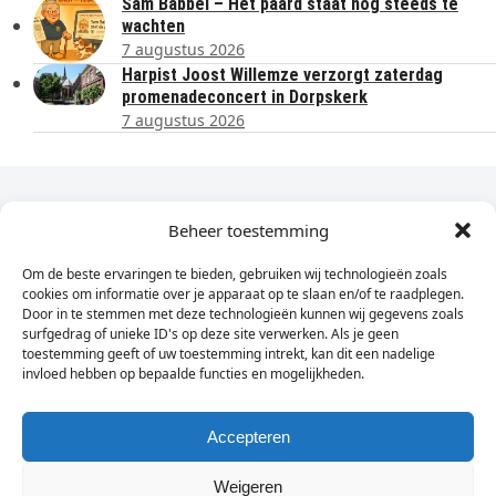
Sam Babbel – Het paard staat nog steeds te
wachten
7 augustus 2026
Harpist Joost Willemze verzorgt zaterdag
promenadeconcert in Dorpskerk
7 augustus 2026
Dagelijks het laatste nieuws in je e-mail?
Beheer toestemming
Om de beste ervaringen te bieden, gebruiken wij technologieën zoals
Vul
cookies om informatie over je apparaat op te slaan en/of te raadplegen.
hier
Door in te stemmen met deze technologieën kunnen wij gegevens zoals
je
surfgedrag of unieke ID's op deze site verwerken. Als je geen
toestemming geeft of uw toestemming intrekt, kan dit een nadelige
e-
invloed hebben op bepaalde functies en mogelijkheden.
Sign Up
mailadres
in
Accepteren
Weigeren