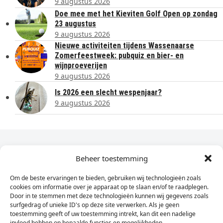
9 augustus 2026
Doe mee met het Kieviten Golf Open op zondag
23 augustus
9 augustus 2026
Nieuwe activiteiten tijdens Wassenaarse
Zomerfeestweek: pubquiz en bier- en
wijnproeverijen
9 augustus 2026
Is 2026 een slecht wespenjaar?
9 augustus 2026
Dagelijks het laatste nieuws in je e-mail?
Beheer toestemming
Om de beste ervaringen te bieden, gebruiken wij technologieën zoals
Vul
cookies om informatie over je apparaat op te slaan en/of te raadplegen.
hier
Door in te stemmen met deze technologieën kunnen wij gegevens zoals
je
surfgedrag of unieke ID's op deze site verwerken. Als je geen
toestemming geeft of uw toestemming intrekt, kan dit een nadelige
e-
invloed hebben op bepaalde functies en mogelijkheden.