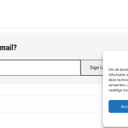
-mail?
Sign Up
Om de beste
informatie 
deze techno
verwerken. 
nadelige in
Acc