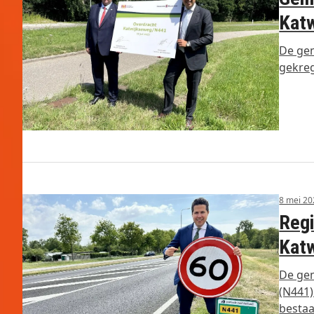
Kat
De gem
gekreg
8 mei 20
Regi
Katw
De ge
(N441)
besta