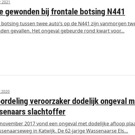
r 2021
 gewonden bij frontale botsing N441
n botsing tussen twee auto’s op de N441 zijn vanmorgen tw
en gevallen. Het ongeval gebeurde rond kwart voor…
t 2020
ordeling veroorzaker dodelijk ongeval 
enaars slachtoffer
november 2017 vond een ongeval met dodelijke afloop pla
senaarseweg in Katwijk. De 62-jarige Wassenaarse Els…