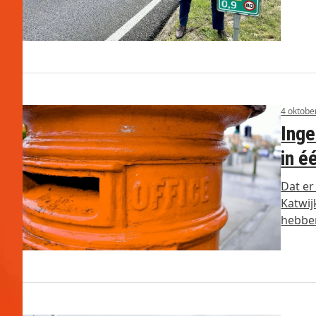
4 oktobe
Inge
in é
Dat er
Katwi
hebb