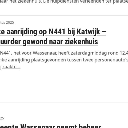
 naar het ziekenhuis. De hulpdiensten verleenden ter plaats
tus 2025
ke aanrijding op N441 bij Katwijk –
uurder gewond naar ziekenhuis
N441, net voor Wassenaar, heeft zaterdagmiddag rond 12.
inke aanrijding plaatsgevonden tussen twee personenauto’s
j raakte…
025
eente Wassenaar neemt beheer