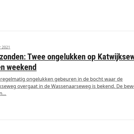
r 2021
zonden: Twee ongelukken op Katwijkse
én weekend
 regelmatig ongelukken gebeuren in de bocht waar de
jkseweg overgaat in de Wassenaarseweg is bekend. De be
en…