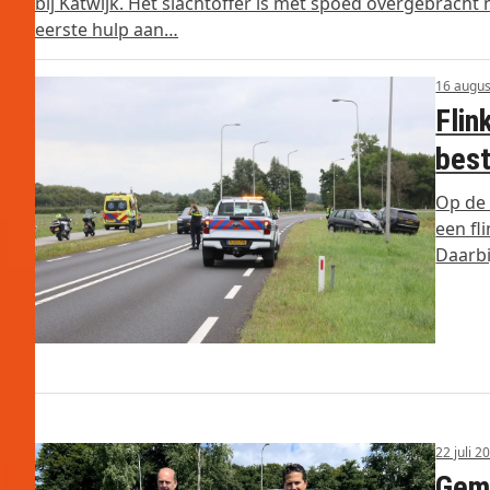
bij Katwijk. Het slachtoffer is met spoed overgebracht
eerste hulp aan…
16 augus
Flin
best
Op de 
een fl
Daarbi
22 juli 2
Gem