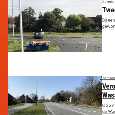
2 oktobe
Twee
Bij ee
gewond
28 maar
Vero
Wass
Op 29 
de Was