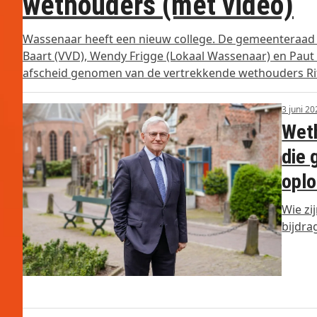
wethouders (met video)
Wassenaar heeft een nieuw college. De gemeenteraa
Baart (VVD), Wendy Frigge (Lokaal Wassenaar) en Paut 
afscheid genomen van de vertrekkende wethouders Ri
3 juni 2
Weth
die 
oplo
Wie zi
bijdra