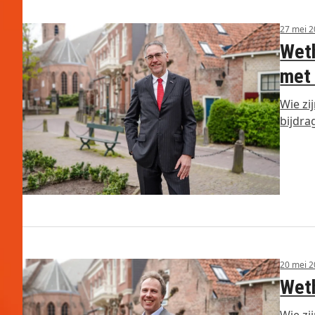
27 mei 
Weth
met 
Wie zi
bijdra
20 mei 
Weth