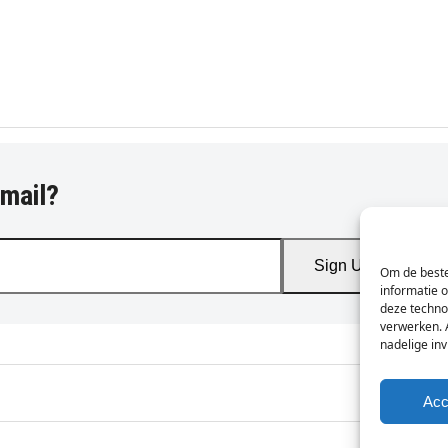
-mail?
Sign Up
Om de beste
informatie 
deze techno
verwerken. 
nadelige in
Acc