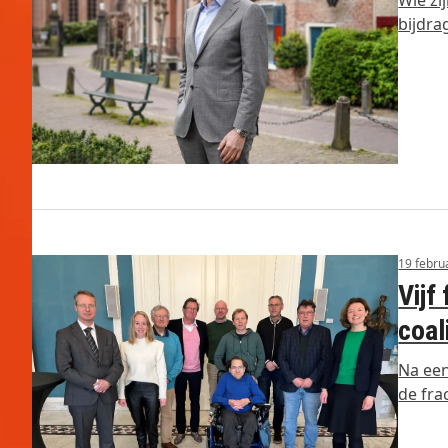
Wie zi
bijdra
19 febru
Vijf
coal
Na een
de fr