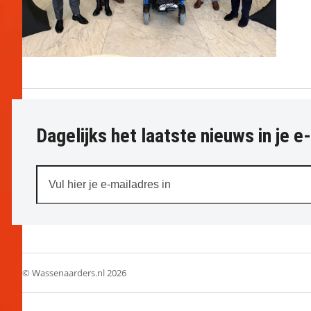
Dagelijks het laatste nieuws in je e
Vul
hier
je
e-
mailadres
in
© Wassenaarders.nl 2026