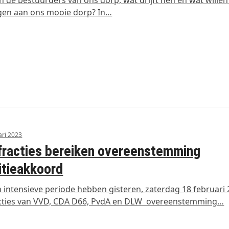
jn de bestuurders van ons dorp, wat drijft hen en wat willen
gen aan ons mooie dorp? In…
ari 2023
 fracties bereiken overeenstemming
itieakkoord
 intensieve periode hebben gisteren, zaterdag 18 februari 
acties van VVD, CDA D66, PvdA en DLW overeenstemming…