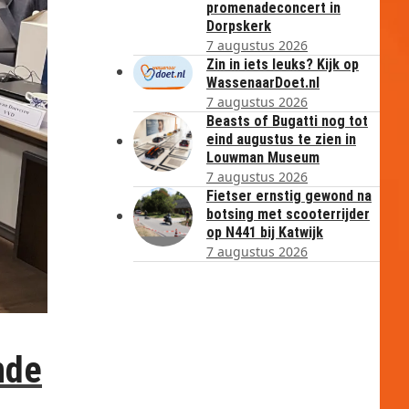
promenadeconcert in
Dorpskerk
7 augustus 2026
Zin in iets leuks? Kijk op
WassenaarDoet.nl
7 augustus 2026
Beasts of Bugatti nog tot
eind augustus te zien in
Louwman Museum
7 augustus 2026
Fietser ernstig gewond na
botsing met scooterrijder
op N441 bij Katwijk
7 augustus 2026
nde