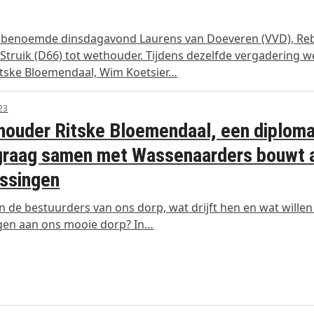
d benoemde dinsdagavond Laurens van Doeveren (VVD), Re
Struik (D66) tot wethouder. Tijdens dezelfde vergadering w
tske Bloemendaal, Wim Koetsier…
023
ouder Ritske Bloemendaal, een diplom
graag samen met Wassenaarders bouwt 
ssingen
jn de bestuurders van ons dorp, wat drijft hen en wat willen
gen aan ons mooie dorp? In…