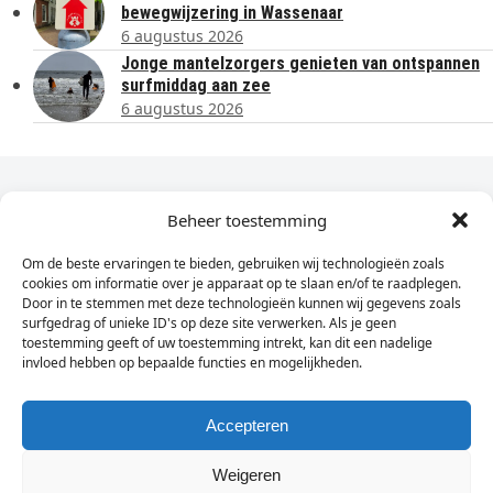
bewegwijzering in Wassenaar
6 augustus 2026
Jonge mantelzorgers genieten van ontspannen
surfmiddag aan zee
6 augustus 2026
Dagelijks het laatste nieuws in je e-mail?
Beheer toestemming
Om de beste ervaringen te bieden, gebruiken wij technologieën zoals
Vul
cookies om informatie over je apparaat op te slaan en/of te raadplegen.
hier
Door in te stemmen met deze technologieën kunnen wij gegevens zoals
je
surfgedrag of unieke ID's op deze site verwerken. Als je geen
toestemming geeft of uw toestemming intrekt, kan dit een nadelige
e-
invloed hebben op bepaalde functies en mogelijkheden.
Sign Up
mailadres
in
Accepteren
Weigeren