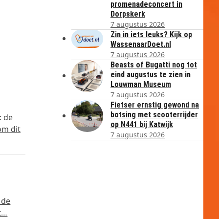
promenadeconcert in
Dorpskerk
7 augustus 2026
Zin in iets leuks? Kijk op
WassenaarDoet.nl
7 augustus 2026
Beasts of Bugatti nog tot
eind augustus te zien in
Louwman Museum
7 augustus 2026
Fietser ernstig gewond na
botsing met scooterrijder
: de
op N441 bij Katwijk
om dit
7 augustus 2026
 de
ft…