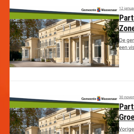
12 janua
Part
Zon
De ge
een vi
30 nove
Part
Groe
Vorige