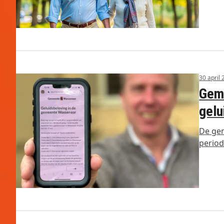
30 april
Geme
gelu
De gem
period