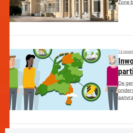
Zone b
13 nove
Inw
part
De ge
onders
aanvr