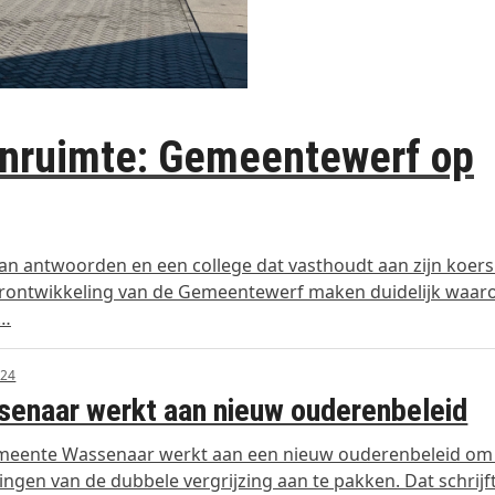
onruimte: Gemeentewerf op
an antwoorden en een college dat vasthoudt aan zijn koers
 herontwikkeling van de Gemeentewerf maken duidelijk waar
l…
024
enaar werkt aan nieuw ouderenbeleid
meente Wassenaar werkt aan een nieuw ouderenbeleid om
ingen van de dubbele vergrijzing aan te pakken. Dat schrij