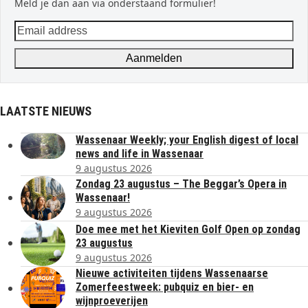
Meld je dan aan via onderstaand formulier!
Email
address
Aanmelden
LAATSTE NIEUWS
Wassenaar Weekly; your English digest of local
news and life in Wassenaar
9 augustus 2026
Zondag 23 augustus – The Beggar’s Opera in
Wassenaar!
9 augustus 2026
Doe mee met het Kieviten Golf Open op zondag
23 augustus
9 augustus 2026
Nieuwe activiteiten tijdens Wassenaarse
Zomerfeestweek: pubquiz en bier- en
wijnproeverijen