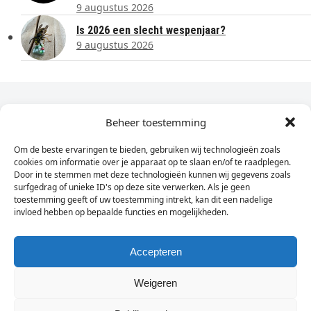
9 augustus 2026
Is 2026 een slecht wespenjaar?
9 augustus 2026
Dagelijks het laatste nieuws in je e-mail?
Beheer toestemming
Om de beste ervaringen te bieden, gebruiken wij technologieën zoals
Vul
cookies om informatie over je apparaat op te slaan en/of te raadplegen.
hier
Door in te stemmen met deze technologieën kunnen wij gegevens zoals
je
surfgedrag of unieke ID's op deze site verwerken. Als je geen
toestemming geeft of uw toestemming intrekt, kan dit een nadelige
e-
invloed hebben op bepaalde functies en mogelijkheden.
Sign Up
mailadres
in
Accepteren
Weigeren
© Wassenaarders.nl 2026
Twitte
F