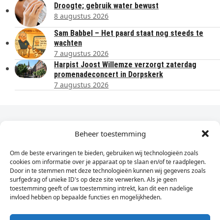
Droogte; gebruik water bewust
8 augustus 2026
Sam Babbel – Het paard staat nog steeds te
wachten
7 augustus 2026
Harpist Joost Willemze verzorgt zaterdag
promenadeconcert in Dorpskerk
7 augustus 2026
Dagelijks het laatste nieuws in je e-mail?
Beheer toestemming
Om de beste ervaringen te bieden, gebruiken wij technologieën zoals
Vul
cookies om informatie over je apparaat op te slaan en/of te raadplegen.
hier
Door in te stemmen met deze technologieën kunnen wij gegevens zoals
je
surfgedrag of unieke ID's op deze site verwerken. Als je geen
toestemming geeft of uw toestemming intrekt, kan dit een nadelige
e-
invloed hebben op bepaalde functies en mogelijkheden.
Sign Up
mailadres
in