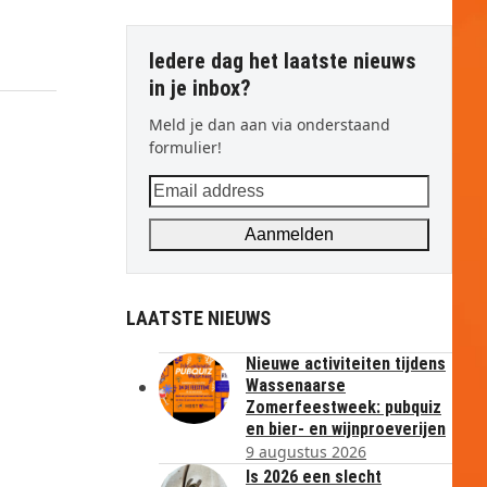
Iedere dag het laatste nieuws
in je inbox?
Meld je dan aan via onderstaand
formulier!
Email
address
Aanmelden
LAATSTE NIEUWS
Nieuwe activiteiten tijdens
Wassenaarse
Zomerfeestweek: pubquiz
en bier- en wijnproeverijen
9 augustus 2026
Is 2026 een slecht