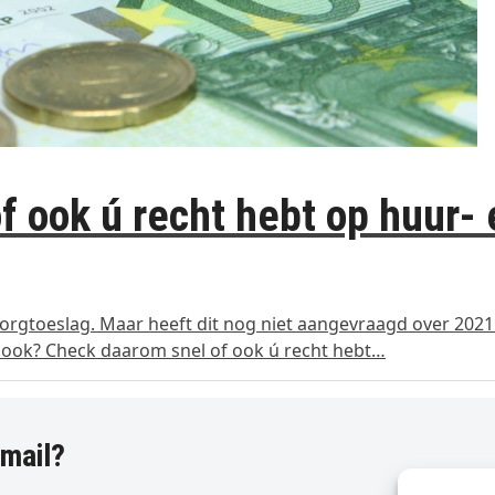
 ook ú recht hebt op huur- 
rgtoeslag. Maar heeft dit nog niet aangevraagd over 2021.
u ook? Check daarom snel of ook ú recht hebt…
-mail?