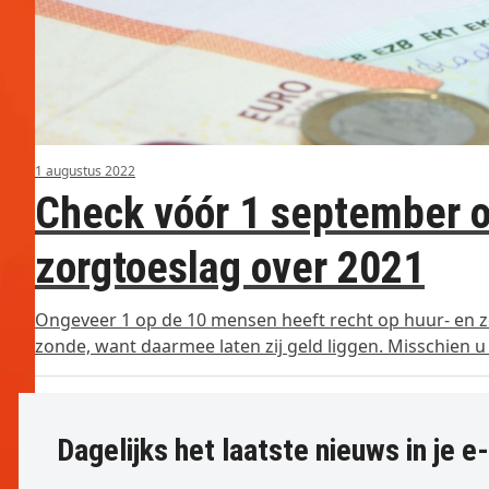
1 augustus 2022
Check vóór 1 september of
zorgtoeslag over 2021
Ongeveer 1 op de 10 mensen heeft recht op huur- en zo
zonde, want daarmee laten zij geld liggen. Misschien 
Dagelijks het laatste nieuws in je e