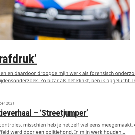
rafdruk’
erken en daardoor droogde mijn werk als forensisch onderz
jdensonderzoek. Zo bizar als het klinkt, ben ik opgelucht. 
ber 2021
tieverhaal – ‘Streetjumper’
ontroles, misschien heb je het zelf wel eens meegemaakt, 
feld werd door een politiehond. In mijn werk houden…