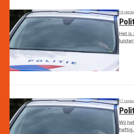
18 oktob
Poli
Het is
luiste
17 sept
Poli
Wij he
heftig