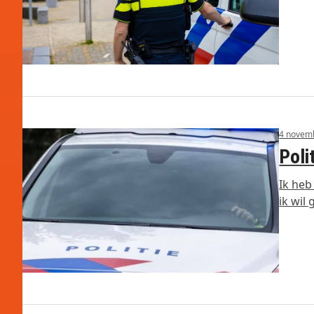
4 novem
Poli
Ik heb
ik wil