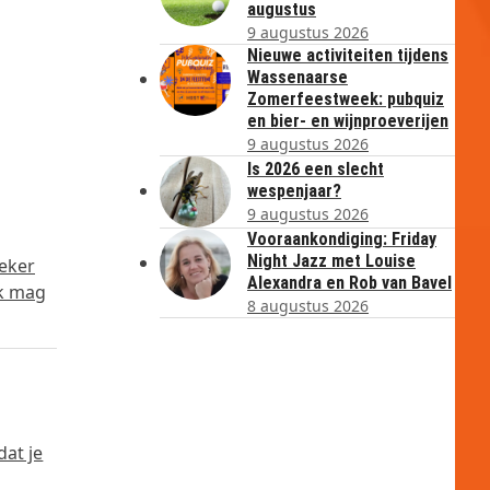
augustus
9 augustus 2026
Nieuwe activiteiten tijdens
Wassenaarse
Zomerfeestweek: pubquiz
en bier- en wijnproeverijen
9 augustus 2026
Is 2026 een slecht
wespenjaar?
9 augustus 2026
Vooraankondiging: Friday
Night Jazz met Louise
oeker
Alexandra en Rob van Bavel
Ik mag
8 augustus 2026
dat je