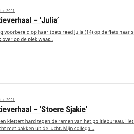
tus 2021
tieverhaal – ‘Julia’
ig voorbereid op haar toets reed Julia (14) op de fiets naar 
k over op de plek waar…
tus 2021
tieverhaal – ‘Stoere Sjakie’
en klettert hard tegen de ramen van het politiebureau. He
ht met bakken uit de lucht. Mijn collega…