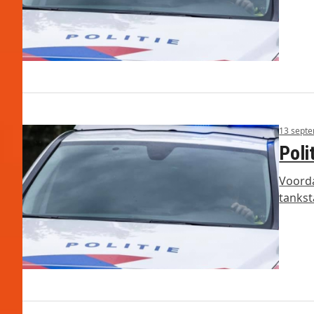
13 sept
Poli
Voorda
tankst