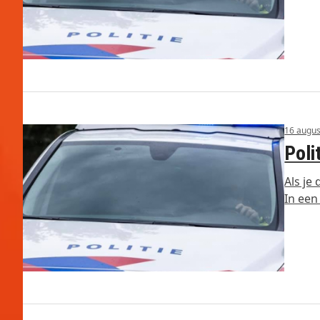
16 augus
Poli
Als je
In een