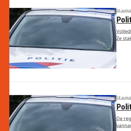
26 augus
Poli
Volled
Ze sta
18 augus
Poli
De reg
vannac