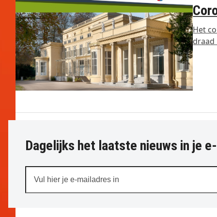
Coro
Het co
draad
Dagelijks het laatste nieuws in je e
Vul
hier
je
e-