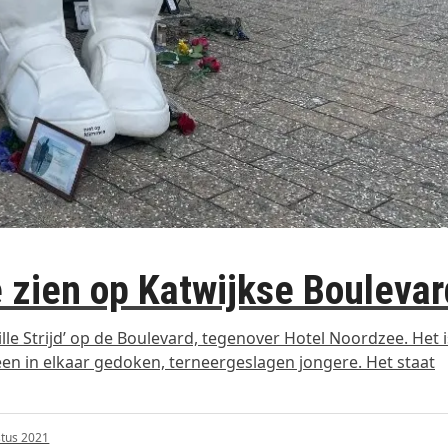
te zien op Katwijkse Bouleva
ille Strijd’ op de Boulevard, tegenover Hotel Noordzee. Het 
en in elkaar gedoken, terneergeslagen jongere. Het staat
tus 2021