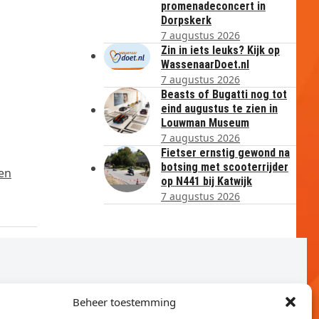
promenadeconcert in
Dorpskerk
7 augustus 2026
Zin in iets leuks? Kijk op
WassenaarDoet.nl
7 augustus 2026
Beasts of Bugatti nog tot
eind augustus te zien in
Louwman Museum
7 augustus 2026
Fietser ernstig gewond na
botsing met scooterrijder
en
op N441 bij Katwijk
7 augustus 2026
Beheer toestemming