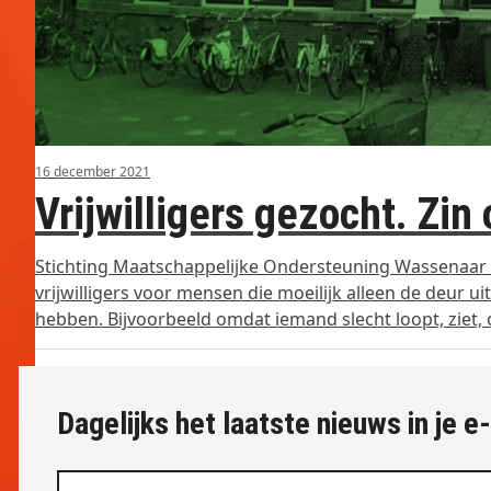
16 december 2021
Vrijwilligers gezocht. Zi
Stichting Maatschappelijke Ondersteuning Wassenaar 
vrijwilligers voor mensen die moeilijk alleen de deur 
hebben. Bijvoorbeeld omdat iemand slecht loopt, ziet,
Dagelijks het laatste nieuws in je e
Vul