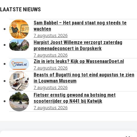
LAATSTE NIEUWS
Sam Babbel – Het paard staat nog steeds te
wachten
7 augustus 2026
Harpist Joost Willemze verzorgt zaterdag
promenadeconcert in Dorpskerk
7 augustus 2026
Zin in iets leuks? Kijk op WassenaarDoet.nl
7 augustus 2026
Beasts of Bugatti nog tot eind augustus te zien
in Louwman Museum
7 augustus 2026
Fietser ernstig gewond na botsing met
scooterrijder op N441 bij Katwijk
7 augustus 2026
Dagelijks het laatste nieuws in je e-mail?