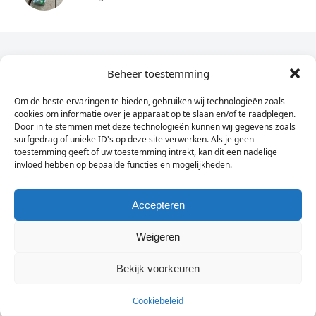
Dagelijks het laatste nieuws in je e-mail?
Beheer toestemming
Om de beste ervaringen te bieden, gebruiken wij technologieën zoals
Vul
cookies om informatie over je apparaat op te slaan en/of te raadplegen.
hier
Door in te stemmen met deze technologieën kunnen wij gegevens zoals
je
surfgedrag of unieke ID's op deze site verwerken. Als je geen
toestemming geeft of uw toestemming intrekt, kan dit een nadelige
e-
invloed hebben op bepaalde functies en mogelijkheden.
Sign Up
mailadres
in
Accepteren
Weigeren
© Wassenaarders.nl 2026
Twitte
F
Bekijk voorkeuren
Cookiebeleid