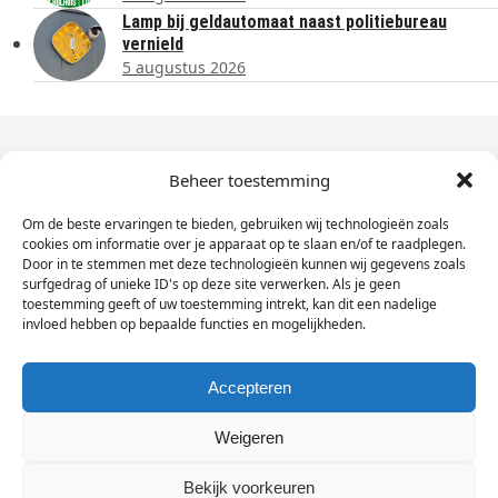
Lamp bij geldautomaat naast politiebureau
vernield
5 augustus 2026
Dagelijks het laatste nieuws in je e-mail?
Beheer toestemming
Om de beste ervaringen te bieden, gebruiken wij technologieën zoals
Vul
cookies om informatie over je apparaat op te slaan en/of te raadplegen.
hier
Door in te stemmen met deze technologieën kunnen wij gegevens zoals
je
surfgedrag of unieke ID's op deze site verwerken. Als je geen
toestemming geeft of uw toestemming intrekt, kan dit een nadelige
e-
invloed hebben op bepaalde functies en mogelijkheden.
Sign Up
mailadres
in
Accepteren
Weigeren
© Wassenaarders.nl 2026
Twitte
F
Bekijk voorkeuren