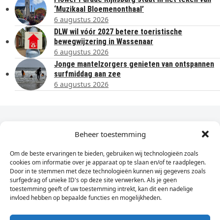
‘Muzikaal Bloemenonthaal’
6 augustus 2026
DLW wil vóór 2027 betere toeristische
bewegwijzering in Wassenaar
6 augustus 2026
Jonge mantelzorgers genieten van ontspannen
surfmiddag aan zee
6 augustus 2026
Dagelijks het laatste nieuws in je e-mail?
Beheer toestemming
Om de beste ervaringen te bieden, gebruiken wij technologieën zoals
Vul
cookies om informatie over je apparaat op te slaan en/of te raadplegen.
hier
Door in te stemmen met deze technologieën kunnen wij gegevens zoals
je
surfgedrag of unieke ID's op deze site verwerken. Als je geen
toestemming geeft of uw toestemming intrekt, kan dit een nadelige
e-
invloed hebben op bepaalde functies en mogelijkheden.
Sign Up
mailadres
in