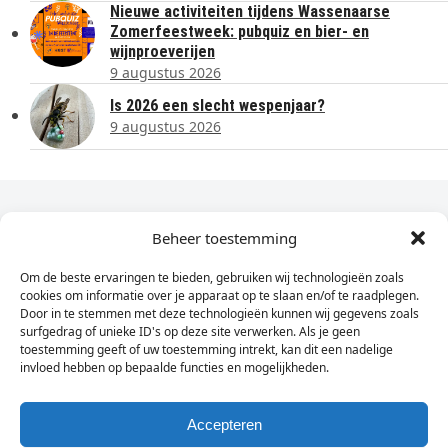
Nieuwe activiteiten tijdens Wassenaarse
Zomerfeestweek: pubquiz en bier- en
wijnproeverijen
9 augustus 2026
Is 2026 een slecht wespenjaar?
9 augustus 2026
Dagelijks het laatste nieuws in je e-mail?
Beheer toestemming
Om de beste ervaringen te bieden, gebruiken wij technologieën zoals
Vul
cookies om informatie over je apparaat op te slaan en/of te raadplegen.
hier
Door in te stemmen met deze technologieën kunnen wij gegevens zoals
je
surfgedrag of unieke ID's op deze site verwerken. Als je geen
toestemming geeft of uw toestemming intrekt, kan dit een nadelige
e-
invloed hebben op bepaalde functies en mogelijkheden.
Sign Up
mailadres
in
Accepteren