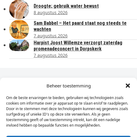
Droogte; gebruik water bewust
8 augustus 2026
Sam Babbel – Het paard staat nog steeds te
wachten
7 augustus 2026
Harpist Joost Willemze verzorgt zaterdag
promenadeconcert in Dorpskerk
7 augustus 2026
Dagelijks het laatste nieuws in je e-mail?
Beheer toestemming
Om de beste ervaringen te bieden, gebruiken wij technologieën zoals
Vul
cookies om informatie over je apparaat op te slaan en/of te raadplegen.
hier
Door in te stemmen met deze technologieën kunnen wij gegevens zoals
je
surfgedrag of unieke ID's op deze site verwerken. Als je geen
toestemming geeft of uw toestemming intrekt, kan dit een nadelige
e-
invloed hebben op bepaalde functies en mogelijkheden.
Sign Up
mailadres
in