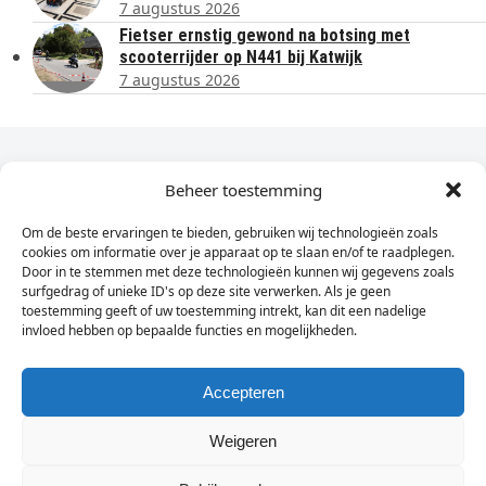
7 augustus 2026
Fietser ernstig gewond na botsing met
scooterrijder op N441 bij Katwijk
7 augustus 2026
Dagelijks het laatste nieuws in je e-mail?
Beheer toestemming
Om de beste ervaringen te bieden, gebruiken wij technologieën zoals
Vul
cookies om informatie over je apparaat op te slaan en/of te raadplegen.
hier
Door in te stemmen met deze technologieën kunnen wij gegevens zoals
je
surfgedrag of unieke ID's op deze site verwerken. Als je geen
toestemming geeft of uw toestemming intrekt, kan dit een nadelige
e-
invloed hebben op bepaalde functies en mogelijkheden.
Sign Up
mailadres
in
Accepteren
Weigeren
© Wassenaarders.nl 2026
Twitte
F