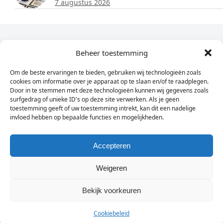
7 augustus 2026
Dagelijks het laatste nieuws in je e-mail?
Beheer toestemming
Om de beste ervaringen te bieden, gebruiken wij technologieën zoals
Vul
cookies om informatie over je apparaat op te slaan en/of te raadplegen.
hier
Door in te stemmen met deze technologieën kunnen wij gegevens zoals
je
surfgedrag of unieke ID's op deze site verwerken. Als je geen
toestemming geeft of uw toestemming intrekt, kan dit een nadelige
e-
invloed hebben op bepaalde functies en mogelijkheden.
Sign Up
mailadres
in
Accepteren
Weigeren
© Wassenaarders.nl 2026
Twitte
F
Bekijk voorkeuren
Cookiebeleid