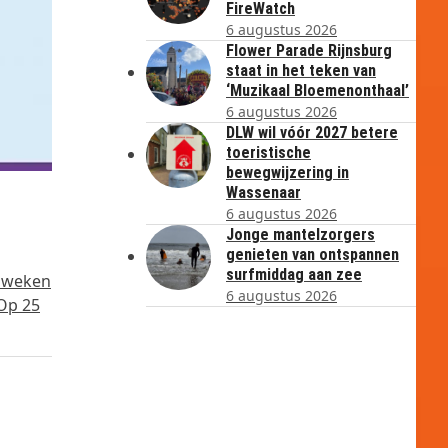
FireWatch
6 augustus 2026
Flower Parade Rijnsburg
staat in het teken van
‘Muzikaal Bloemenonthaal’
6 augustus 2026
DLW wil vóór 2027 betere
toeristische
bewegwijzering in
Wassenaar
6 augustus 2026
Jonge mantelzorgers
genieten van ontspannen
surfmiddag aan zee
e weken
6 augustus 2026
 Op 25