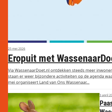
25 mei 2026
Eropuit met WassenaarDoe
Via WassenaarDoet.nl ontdekken steeds meer inwoner
staan er weer bijzondere activiteiten op de agenda waa
mei organiseert Land van Ons Wassenaar…
3 april 2
Paas
Was