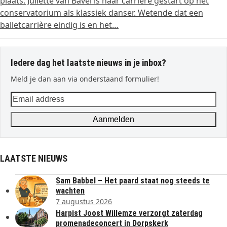
plaats. Juliette van Bavel is haar carrière gestart op het
conservatorium als klassiek danser. Wetende dat een
balletcarrière eindig is en het…
Iedere dag het laatste nieuws in je inbox?
Meld je dan aan via onderstaand formulier!
Email
address
Aanmelden
LAATSTE NIEUWS
Sam Babbel – Het paard staat nog steeds te
wachten
7 augustus 2026
Harpist Joost Willemze verzorgt zaterdag
promenadeconcert in Dorpskerk