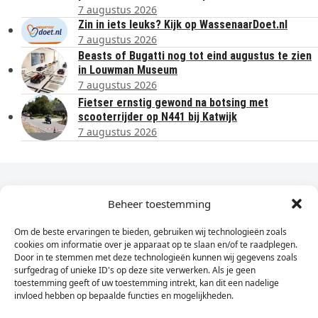
7 augustus 2026
Zin in iets leuks? Kijk op WassenaarDoet.nl
7 augustus 2026
Beasts of Bugatti nog tot eind augustus te zien
in Louwman Museum
7 augustus 2026
Fietser ernstig gewond na botsing met
scooterrijder op N441 bij Katwijk
7 augustus 2026
Dagelijks het laatste nieuws in je e-mail?
Beheer toestemming
Om de beste ervaringen te bieden, gebruiken wij technologieën zoals
Vul
cookies om informatie over je apparaat op te slaan en/of te raadplegen.
hier
Door in te stemmen met deze technologieën kunnen wij gegevens zoals
je
surfgedrag of unieke ID's op deze site verwerken. Als je geen
toestemming geeft of uw toestemming intrekt, kan dit een nadelige
e-
invloed hebben op bepaalde functies en mogelijkheden.
Sign Up
mailadres