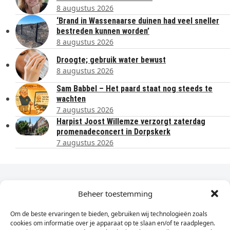
8 augustus 2026
‘Brand in Wassenaarse duinen had veel sneller
bestreden kunnen worden’
8 augustus 2026
Droogte; gebruik water bewust
8 augustus 2026
Sam Babbel – Het paard staat nog steeds te
wachten
7 augustus 2026
Harpist Joost Willemze verzorgt zaterdag
promenadeconcert in Dorpskerk
7 augustus 2026
Dagelijks het laatste nieuws in je e-mail?
Beheer toestemming
Om de beste ervaringen te bieden, gebruiken wij technologieën zoals
Vul
cookies om informatie over je apparaat op te slaan en/of te raadplegen.
hier