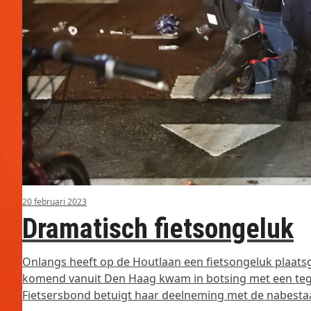
20 februari 2023
Dramatisch fietsongeluk
Onlangs heeft op de Houtlaan een fietsongeluk plaats
komend vanuit Den Haag kwam in botsing met een tege
Fietsersbond betuigt haar deelneming met de nabest