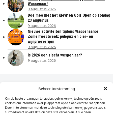
Wassenaar!
9 augustus 2026
Doe mee met het Kieviten Golf Open op zondag
23 augustus
9 augustus 2026
Nieuwe activiteiten tijdens Wassenaarse
Zomerfeestweek: pubquiz en bier- en
wijnproeverijen
9 augustus 2026
Is 2026 een slecht wespenjaar?
9 augustus 2026
Dagelijks het laatste nieuws in je e-mail?
Beheer toestemming
Om de beste ervaringen te bieden, gebruiken wij technologieën zoals
Vul
cookies om informatie over je apparaat op te slaan en/of te raadplegen.
hier
Door in te stemmen met deze technologieën kunnen wij gegevens zoals
je
surfgedrag of unieke ID's op deze site verwerken. Als je geen