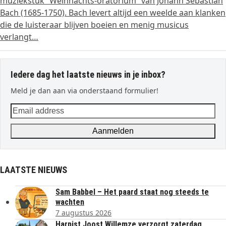
muziekstuk ”Weihnachts-oratorium” van Johann Sebastian
Bach (1685-1750). Bach levert altijd een weelde aan klanken
die de luisteraar blijven boeien en menig musicus
verlangt…
Iedere dag het laatste nieuws in je inbox?
Meld je dan aan via onderstaand formulier!
Email
address
Aanmelden
LAATSTE NIEUWS
Sam Babbel – Het paard staat nog steeds te
wachten
7 augustus 2026
Harpist Joost Willemze verzorgt zaterdag