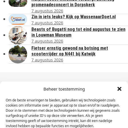
promenadeconcert in Dorpskerk
7 augustus 2026
Zin in iets leuks? Kijk op WassenaarDoet.nl
7 augustus 2026
Beasts of Bugatti nog tot eind augustus te zien
in Louwman Museum
7 augustus 2026
Fietser ernstig gewond na botsing met
scooterrijder op N441 bij Katwijk
7 augustus 2026
Dagelijks het laatste nieuws in je e-mail?
Beheer toestemming
Om de beste ervaringen te bieden, gebruiken wij technologieën zoals
Vul
cookies om informatie over je apparaat op te slaan en/of te raadplegen.
hier
Door in te stemmen met deze technologieën kunnen wij gegevens zoals
je
surfgedrag of unieke ID's op deze site verwerken. Als je geen
toestemming geeft of uw toestemming intrekt, kan dit een nadelige
e-
invloed hebben op bepaalde functies en mogelijkheden.
Sign Up