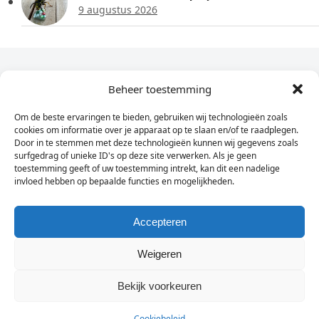
9 augustus 2026
Dagelijks het laatste nieuws in je e-mail?
Beheer toestemming
Om de beste ervaringen te bieden, gebruiken wij technologieën zoals
Vul
cookies om informatie over je apparaat op te slaan en/of te raadplegen.
hier
Door in te stemmen met deze technologieën kunnen wij gegevens zoals
je
surfgedrag of unieke ID's op deze site verwerken. Als je geen
toestemming geeft of uw toestemming intrekt, kan dit een nadelige
e-
invloed hebben op bepaalde functies en mogelijkheden.
Sign Up
mailadres
in
Accepteren
Weigeren
© Wassenaarders.nl 2026
Twitte
F
Bekijk voorkeuren
Cookiebeleid