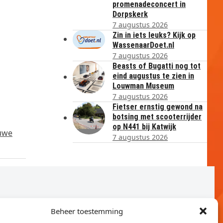
promenadeconcert in
Dorpskerk
7 augustus 2026
Zin in iets leuks? Kijk op
WassenaarDoet.nl
7 augustus 2026
Beasts of Bugatti nog tot
eind augustus te zien in
Louwman Museum
7 augustus 2026
Fietser ernstig gewond na
botsing met scooterrijder
op N441 bij Katwijk
euwe
7 augustus 2026
Beheer toestemming