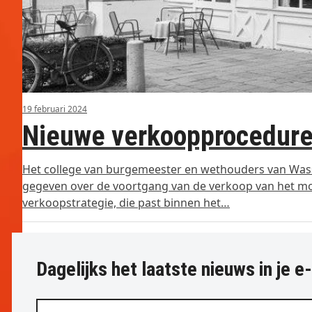
19 februari 2024
Nieuwe verkoopprocedure 
Het college van burgemeester en wethouders van Wass
gegeven over de voortgang van de verkoop van het mo
verkoopstrategie, die past binnen het…
Dagelijks het laatste nieuws in je e
Vul