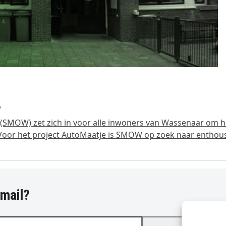
s
(SMOW) zet zich in voor alle inwoners van Wassenaar om 
 Voor het project AutoMaatje is SMOW op zoek naar enthou
-mail?