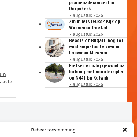
promenadeconcert in
Dorpskerk
7 augustus 2026
Zin in iets leuks? Kijk op
WassenaarDoet.nl
7 augustus 2026
Beasts of Bugatti nog tot
eind augustus te zien in
Louwman Museum
7 augustus 2026
Fietser ernstig gewond na
botsing met scooterrijder
hun
op N441 bij Katwijk
siaste
7 augustus 2026
Beheer toestemming