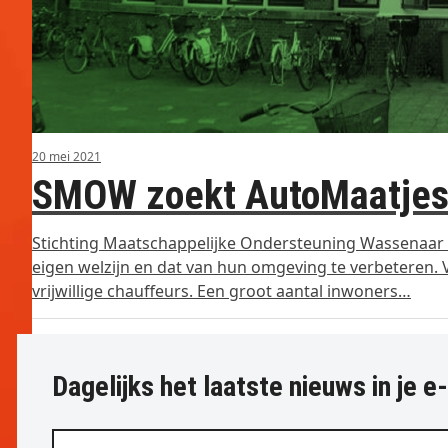
20 mei 2021
SMOW zoekt AutoMaatje
Stichting Maatschappelijke Ondersteuning Wassenaar 
eigen welzijn en dat van hun omgeving te verbeteren.
vrijwillige chauffeurs. Een groot aantal inwoners…
Dagelijks het laatste nieuws in je e
Vul