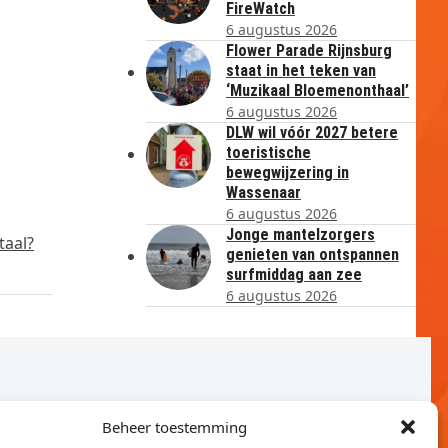
FireWatch
6 augustus 2026
Flower Parade Rijnsburg
staat in het teken van
‘Muzikaal Bloemenonthaal’
6 augustus 2026
DLW wil vóór 2027 betere
toeristische
bewegwijzering in
Wassenaar
6 augustus 2026
Jonge mantelzorgers
taal?
genieten van ontspannen
surfmiddag aan zee
6 augustus 2026
Beheer toestemming