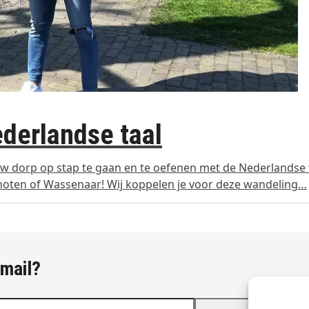
derlandse taal
ouw dorp op stap te gaan en te oefenen met de Nederlandse 
choten of Wassenaar! Wij koppelen je voor deze wandeling…
-mail?