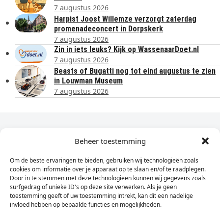
7 augustus 2026
Harpist Joost Willemze verzorgt zaterdag
promenadeconcert in Dorpskerk
7 augustus 2026
Zin in iets leuks? Kijk op WassenaarDoet.nl
7 augustus 2026
Beasts of Bugatti nog tot eind augustus te zien
in Louwman Museum
7 augustus 2026
Dagelijks het laatste nieuws in je e-mail?
Beheer toestemming
Om de beste ervaringen te bieden, gebruiken wij technologieën zoals
Vul
cookies om informatie over je apparaat op te slaan en/of te raadplegen.
hier
Door in te stemmen met deze technologieën kunnen wij gegevens zoals
je
surfgedrag of unieke ID's op deze site verwerken. Als je geen
toestemming geeft of uw toestemming intrekt, kan dit een nadelige
e-
invloed hebben op bepaalde functies en mogelijkheden.
Sign Up
mailadres