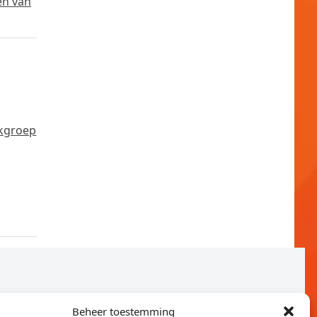
en van
rkgroep
Beheer toestemming