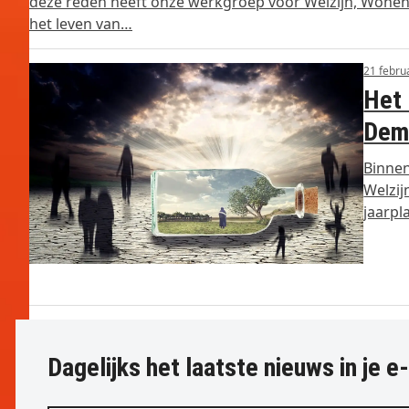
deze reden heeft onze werkgroep voor Welzijn, Wonen
het leven van…
21 febru
Het 
Dem
Binnen
Welzij
jaarpl
Dagelijks het laatste nieuws in je e