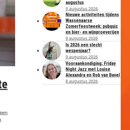
augustus
9 augustus 2026
Nieuwe activiteiten tijdens
Wassenaarse
Zomerfeestweek: pubquiz
en bier- en wijnproeverijen
9 augustus 2026
Is 2026 een slecht
wespenjaar?
9 augustus 2026
Vooraankondiging: Friday
Night Jazz met Louise
Alexandra en Rob van Bavel
te
8 augustus 2026
 een
n