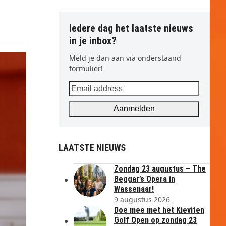
Iedere dag het laatste nieuws
in je inbox?
Meld je dan aan via onderstaand
formulier!
Email
address
Aanmelden
LAATSTE NIEUWS
Zondag 23 augustus – The
Beggar’s Opera in
Wassenaar!
9 augustus 2026
Doe mee met het Kieviten
Golf Open op zondag 23