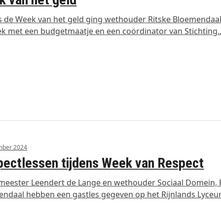
s de Week van het geld ging wethouder Ritske Bloemendaal
k met een budgetmaatje en een coördinator van Stichting
mber 2024
ectlessen tijdens Week van Respect
eester Leendert de Lange en wethouder Sociaal Domein, 
ndaal hebben een gastles gegeven op het Rijnlands Lyce