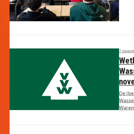
7 novem
Weth
Wass
nov
De (be
Wasse
Waren