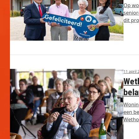
Op wo
senior
dit pr
11 april
Wet
bela
Woning
een be
Wetho