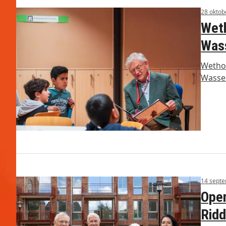
28 oktob
Weth
Wass
Wethou
Wassen
14 sept
Open
Ridd