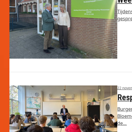
Tijden
gespre
22 nove
Resp
Burgem
Bloeme
de…