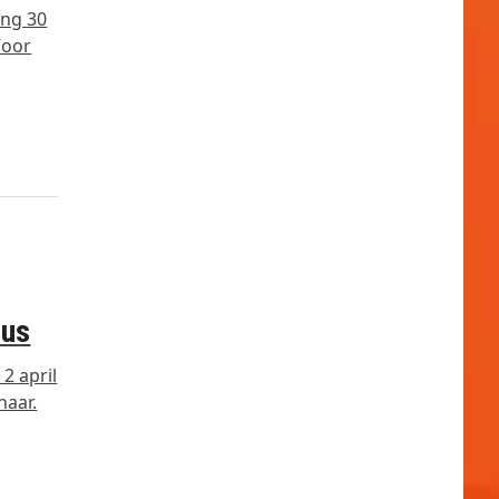
ing 30
Voor
dus
2 april
naar.