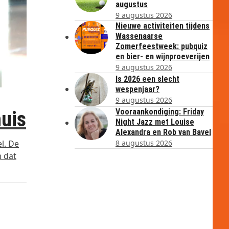
augustus
9 augustus 2026
Nieuwe activiteiten tijdens
Wassenaarse
Zomerfeestweek: pubquiz
en bier- en wijnproeverijen
9 augustus 2026
Is 2026 een slecht
wespenjaar?
9 augustus 2026
Vooraankondiging: Friday
huis
Night Jazz met Louise
Alexandra en Rob van Bavel
8 augustus 2026
l. De
m dat