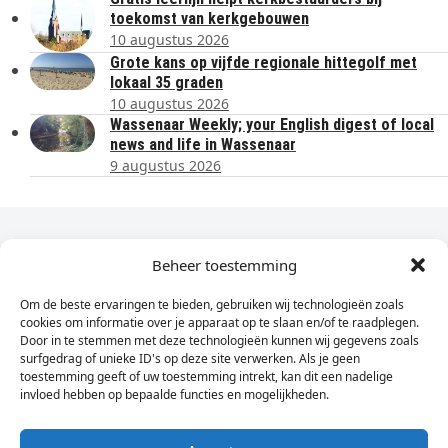
toekomst van kerkgebouwen
10 augustus 2026
Grote kans op vijfde regionale hittegolf met
lokaal 35 graden
10 augustus 2026
Wassenaar Weekly; your English digest of local
news and life in Wassenaar
9 augustus 2026
Dagelijks het laatste nieuws in je e-mail?
Beheer toestemming
Om de beste ervaringen te bieden, gebruiken wij technologieën zoals
Vul
cookies om informatie over je apparaat op te slaan en/of te raadplegen.
hier
Door in te stemmen met deze technologieën kunnen wij gegevens zoals
je
surfgedrag of unieke ID's op deze site verwerken. Als je geen
toestemming geeft of uw toestemming intrekt, kan dit een nadelige
e-
invloed hebben op bepaalde functies en mogelijkheden.
Sign Up
mailadres
in