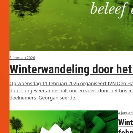
8 februari 2026
Winterwandeling door het
Op woensdag 11 februari 2026 organiseert IVN Den Ha
duurt ongeveer anderhalf uur en voert door het bos in 
deelnemers. Georganiseerde…
4 januar
Wint
febr