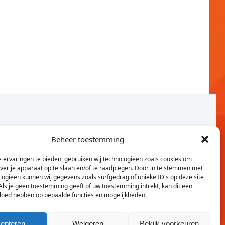
Beheer toestemming
 ervaringen te bieden, gebruiken wij technologieën zoals cookies om
over je apparaat op te slaan en/of te raadplegen. Door in te stemmen met
logieën kunnen wij gegevens zoals surfgedrag of unieke ID's op deze site
Als je geen toestemming geeft of uw toestemming intrekt, kan dit een
vloed hebben op bepaalde functies en mogelijkheden.
Twitter
Faceb
epteren
Weigeren
Bekijk voorkeuren