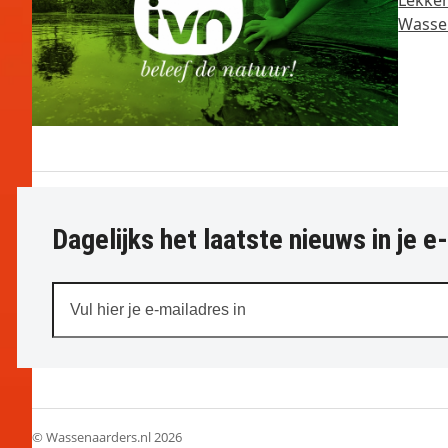
Wassen
Dagelijks het laatste nieuws in je e
Vul
hier
je
e-
mailadres
in
© Wassenaarders.nl 2026