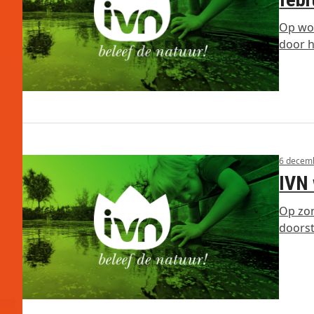
Op woe
door 
6 decem
IVN 
Op zon
doors