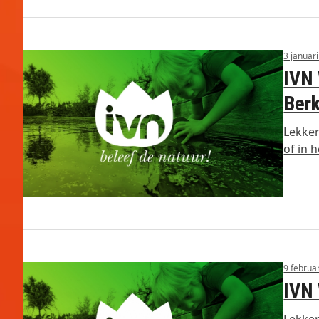
3 januar
IVN 
Ber
Lekker
of in 
9 februa
IVN 
Lekker