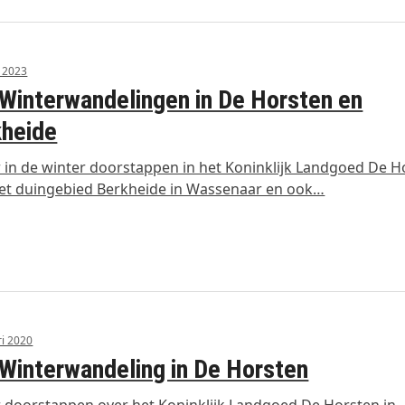
i 2023
Winterwandelingen in De Horsten en
kheide
 in de winter doorstappen in het Koninklijk Landgoed De H
het duingebied Berkheide in Wassenaar en ook…
ri 2020
Winterwandeling in De Horsten
 doorstappen over het Koninklijk Landgoed De Horsten in